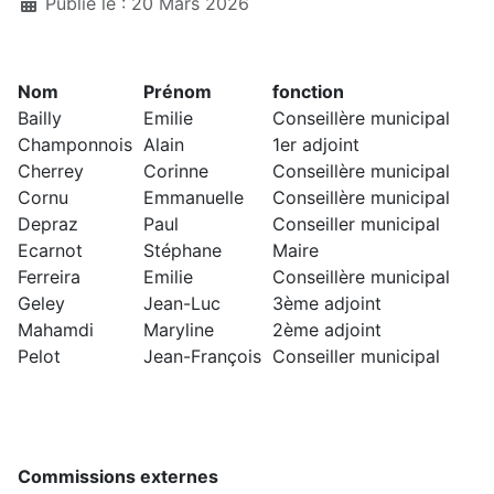
Détails
Publié le : 20 Mars 2026
Nom
Prénom
fonction
Bailly
Emilie
Conseillère municipal
Champonnois
Alain
1er adjoint
Cherrey
Corinne
Conseillère municipal
Cornu
Emmanuelle
Conseillère municipal
Depraz
Paul
Conseiller municipal
Ecarnot
Stéphane
Maire
Ferreira
Emilie
Conseillère municipal
Geley
Jean-Luc
3ème adjoint
Mahamdi
Maryline
2ème adjoint
Pelot
Jean-François
Conseiller municipal
Commissions externes