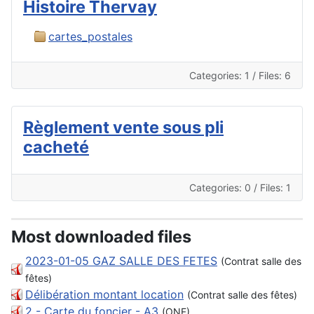
Histoire Thervay
cartes_postales
Categories: 1
/
Files: 6
Règlement vente sous pli
cacheté
Categories: 0
/
Files: 1
Most downloaded files
2023-01-05 GAZ SALLE DES FETES
(Contrat salle des
fêtes)
Délibération montant location
(Contrat salle des fêtes)
2 - Carte du foncier - A3
(ONF)