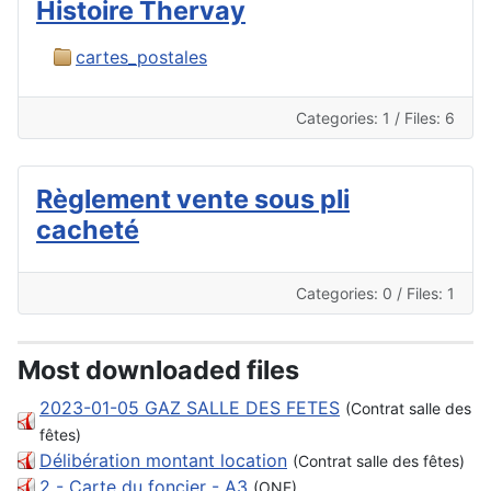
Histoire Thervay
cartes_postales
Categories: 1
/
Files: 6
Règlement vente sous pli
cacheté
Categories: 0
/
Files: 1
Most downloaded files
2023-01-05 GAZ SALLE DES FETES
(Contrat salle des
fêtes)
Délibération montant location
(Contrat salle des fêtes)
2 - Carte du foncier - A3
(ONF)